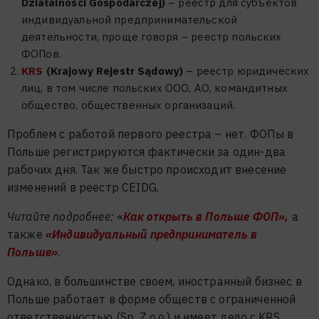
Działalności Gospodarczej)
– реестр для субъектов
индивидуальной предпринимательской
деятельности, проще говоря – реестр польских
ФОПов.
KRS
(Krajowy Rejestr Sądowy)
– реестр юридических
лиц, в том числе польских ООО, АО, командитных
общество, общественных организаций.
Проблем с работой первого реестра – нет. ФОПы в
Польше регистрируются фактически за один-два
рабочих дня. Так же быстро происходит внесение
изменений в реестр CEIDG.
Читайте подробнее:
«
Как открыть в Польше ФОП»,
а
также
«Индивидуальный предприниматель в
Польше»
.
Однако, в большинстве своем, иностранный бизнес в
Польше работает в форме обществ с ограниченной
ответственностью (Sp. Z o.o.) и имеет дело с KRS.